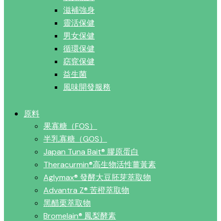
滋補強身
靈活保健
男女保健
循環保健
窈窕保健
益生菌
風味開發服務
原料
果寡糖（FOS）
半乳寡糖（GOS）
Japan Tuna Bait® 膠原蛋白
Theracurmin®高生物活性薑黃素
Aglymax® 發酵大豆胚芽萃取物
Advantra Z® 苦橙萃取物
黑醋栗萃取物
Bromelain® 鳳梨酵素