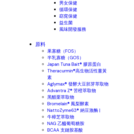
男女保健
循環保健
窈窕保健
益生菌
風味開發服務
原料
果寡糖（FOS）
半乳寡糖（GOS）
Japan Tuna Bait® 膠原蛋白
Theracurmin®高生物活性薑黃
素
Aglymax® 發酵大豆胚芽萃取物
Advantra Z® 苦橙萃取物
黑醋栗萃取物
Bromelain® 鳳梨酵素
NattoZyme63® 納豆激酶 |
牛樟芝萃取物
NAG 乙醯葡萄糖胺
BCAA 支鏈胺基酸