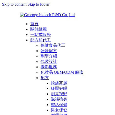
Skip to content
Skip to footer
首頁
關於綠麗
一站式服務
配方和代工
保健食品代工
研發配方
劑型介紹
包裝設計
攝影服務
化妝品 OEM/ODM 服務
配方
煥膚亮麗
紓壓好眠
明亮視野
滋補強身
靈活保健
男女保健