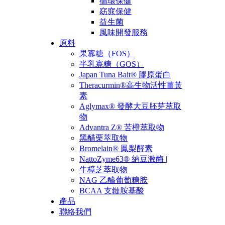
循環保健
窈窕保健
益生菌
風味開發服務
原料
果寡糖（FOS）
半乳寡糖（GOS）
Japan Tuna Bait® 膠原蛋白
Theracurmin®高生物活性薑黃
素
Aglymax® 發酵大豆胚芽萃取
物
Advantra Z® 苦橙萃取物
黑醋栗萃取物
Bromelain® 鳳梨酵素
NattoZyme63® 納豆激酶 |
牛樟芝萃取物
NAG 乙醯葡萄糖胺
BCAA 支鏈胺基酸
產品
聯絡我們
CN