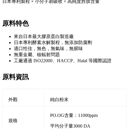
日本專利製程 × 小分子易吸收 × 高純度胜肽含量
原料特色
來自日本最大膠原蛋白製造廠
日本專利酵素水解製程，無添加防腐劑
適口性佳，無色，無氣味，無腥味
無重金屬、核輻射問題
工廠通過 ISO22000、HACCP、Halal 等國際認證
原料資訊
外觀
純白粉末
PO.OG含量：11000ppm
規格
平均分子量3000 DA