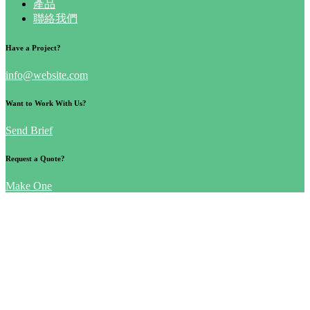
產品
聯絡我們
Have a Project?
info@website.com
Want to Work With Us?
Send Brief
Request a Quote?
Make One