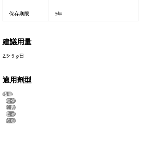
保存期限
5年
建議用量
2.5~5 g/日
適用劑型
膠囊
粉包
錠劑
飲品
軟糖