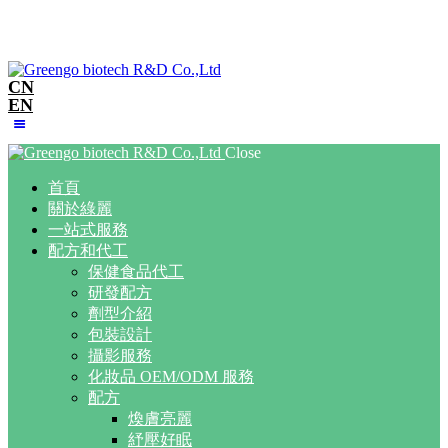
EN
CN
EN
Close
首頁
關於綠麗
一站式服務
配方和代工
保健食品代工
研發配方
劑型介紹
包裝設計
攝影服務
化妝品 OEM/ODM 服務
配方
煥膚亮麗
紓壓好眠