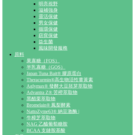
明亮視野
滋補強身
靈活保健
男女保健
循環保健
窈窕保健
益生菌
風味開發服務
原料
果寡糖（FOS）
半乳寡糖（GOS）
Japan Tuna Bait® 膠原蛋白
Theracurmin®高生物活性薑黃素
Aglymax® 發酵大豆胚芽萃取物
Advantra Z® 苦橙萃取物
黑醋栗萃取物
Bromelain® 鳳梨酵素
NattoZyme63® 納豆激酶 |
牛樟芝萃取物
NAG 乙醯葡萄糖胺
BCAA 支鏈胺基酸