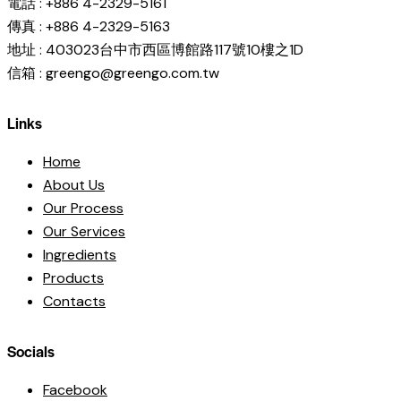
電話 : +886 4-2329-5161
傳真 : +886 4-2329-5163
地址 : 403023台中市西區博館路117號10樓之1D
信箱 : greengo@greengo.com.tw
Links
Home
About Us
Our Process
Our Services
Ingredients
Products
Contacts
Socials
Facebook