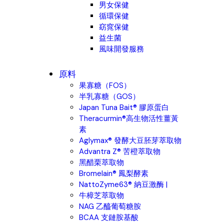
男女保健
循環保健
窈窕保健
益生菌
風味開發服務
原料
果寡糖（FOS）
半乳寡糖（GOS）
Japan Tuna Bait® 膠原蛋白
Theracurmin®高生物活性薑黃
素
Aglymax® 發酵大豆胚芽萃取物
Advantra Z® 苦橙萃取物
黑醋栗萃取物
Bromelain® 鳳梨酵素
NattoZyme63® 納豆激酶 |
牛樟芝萃取物
NAG 乙醯葡萄糖胺
BCAA 支鏈胺基酸