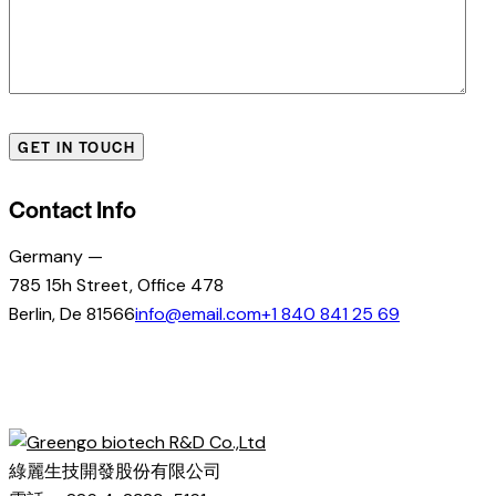
Contact Info
Germany —
785 15h Street, Office 478
Berlin, De 81566
info@email.com
+1 840 841 25 69
綠麗生技開發股份有限公司