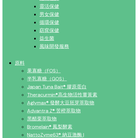
靈活保健
男女保健
循環保健
窈窕保健
益生菌
風味開發服務
原料
果寡糖（FOS）
半乳寡糖（GOS）
Japan Tuna Bait® 膠原蛋白
Theracurmin®高生物活性薑黃素
Aglymax® 發酵大豆胚芽萃取物
Advantra Z® 苦橙萃取物
黑醋栗萃取物
Bromelain® 鳳梨酵素
NattoZyme63® 納豆激酶 |