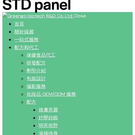
STD panel
Close
首頁
關於綠麗
一站式服務
配方和代工
保健食品代工
研發配方
劑型介紹
包裝設計
攝影服務
化妝品 OEM/ODM 服務
配方
煥膚亮麗
紓壓好眠
明亮視野
滋補強身