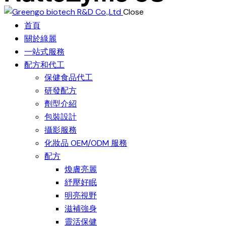
Close
首頁
關於綠麗
一站式服務
配方和代工
保健食品代工
研發配方
劑型介紹
包裝設計
攝影服務
化妝品 OEM/ODM 服務
配方
煥膚亮麗
紓壓好眠
明亮視野
滋補強身
靈活保健