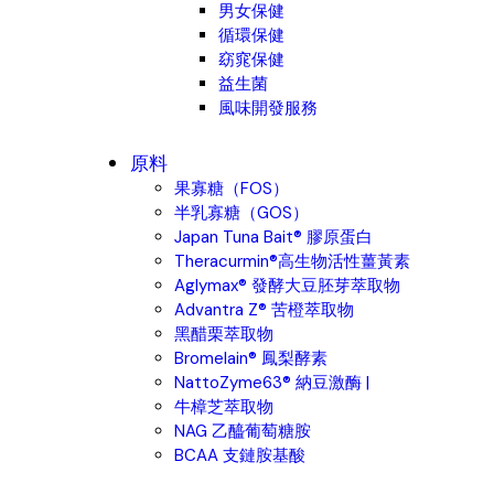
男女保健
循環保健
窈窕保健
益生菌
風味開發服務
原料
果寡糖（FOS）
半乳寡糖（GOS）
Japan Tuna Bait® 膠原蛋白
Theracurmin®高生物活性薑黃素
Aglymax® 發酵大豆胚芽萃取物
Advantra Z® 苦橙萃取物
黑醋栗萃取物
Bromelain® 鳳梨酵素
NattoZyme63® 納豆激酶 |
牛樟芝萃取物
NAG 乙醯葡萄糖胺
BCAA 支鏈胺基酸