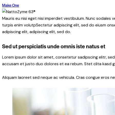
Make One
Mauris eu nisi eget nisi imperdiet vestibulum. Nunc sodales ve
turpis enim volutpSectetur adipiscing elit, sed do eiusm onse
adipiscing elit, adipiscing elit, sed do.
Sed ut perspiciatis unde omnis iste natus et
Lorem ipsum dolor sit amet, consetetur sadipscing elitr, s
accusam et justo duo dolores et ea rebum. Stet clita kasd 
Aliquam laoreet sed neque ac vehicula. Cras congue eros nec 