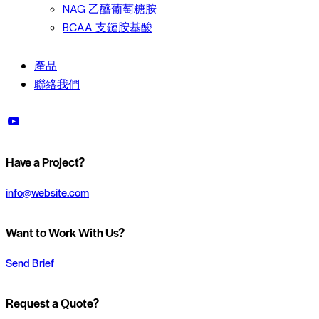
NAG 乙醯葡萄糖胺
BCAA 支鏈胺基酸
產品
聯絡我們
facebook-
instagram
youtube2
1
Have a Project?
info@website.com
Want to Work With Us?
Send Brief
Request a Quote?