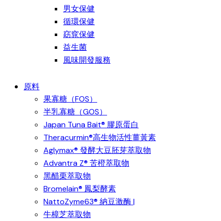
男女保健
循環保健
窈窕保健
益生菌
風味開發服務
原料
果寡糖（FOS）
半乳寡糖（GOS）
Japan Tuna Bait® 膠原蛋白
Theracurmin®高生物活性薑黃素
Aglymax® 發酵大豆胚芽萃取物
Advantra Z® 苦橙萃取物
黑醋栗萃取物
Bromelain® 鳳梨酵素
NattoZyme63® 納豆激酶 |
牛樟芝萃取物