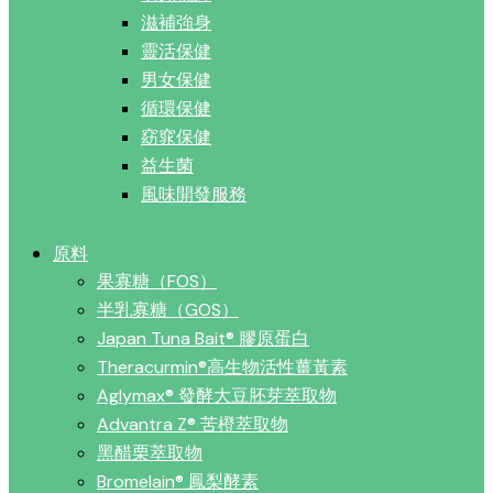
滋補強身
靈活保健
男女保健
循環保健
窈窕保健
益生菌
風味開發服務
原料
果寡糖（FOS）
半乳寡糖（GOS）
Japan Tuna Bait® 膠原蛋白
Theracurmin®高生物活性薑黃素
Aglymax® 發酵大豆胚芽萃取物
Advantra Z® 苦橙萃取物
黑醋栗萃取物
Bromelain® 鳳梨酵素