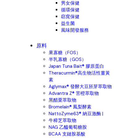
男女保健
循環保健
窈窕保健
益生菌
風味開發服務
原料
果寡糖（FOS）
半乳寡糖（GOS）
Japan Tuna Bait® 膠原蛋白
Theracurmin®高生物活性薑黃
素
Aglymax® 發酵大豆胚芽萃取物
Advantra Z® 苦橙萃取物
黑醋栗萃取物
Bromelain® 鳳梨酵素
NattoZyme63® 納豆激酶 |
牛樟芝萃取物
NAG 乙醯葡萄糖胺
BCAA 支鏈胺基酸