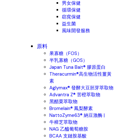
男女保健
循環保健
窈窕保健
益生菌
風味開發服務
原料
果寡糖（FOS）
半乳寡糖（GOS）
Japan Tuna Bait® 膠原蛋白
Theracurmin®高生物活性薑黃
素
Aglymax® 發酵大豆胚芽萃取物
Advantra Z® 苦橙萃取物
黑醋栗萃取物
Bromelain® 鳳梨酵素
NattoZyme63® 納豆激酶 |
牛樟芝萃取物
NAG 乙醯葡萄糖胺
BCAA 支鏈胺基酸