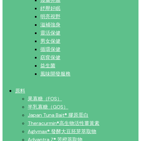
煥膚亮麗
紓壓好眠
明亮視野
滋補強身
靈活保健
男女保健
循環保健
窈窕保健
益生菌
風味開發服務
原料
果寡糖（FOS）
半乳寡糖（GOS）
Japan Tuna Bait® 膠原蛋白
Theracurmin®高生物活性薑黃素
Aglymax® 發酵大豆胚芽萃取物
Advantra Z® 苦橙萃取物