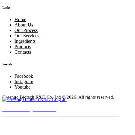
Links
Home
About Us
Our Process
Our Services
Ingredients
Products
Contacts
Socials
Facebook
Instagram
Youtube
Greengo Biotech R&D Co.,Ltd
© 2026. All rights reserved.
Facebook
Instagram
Youtube