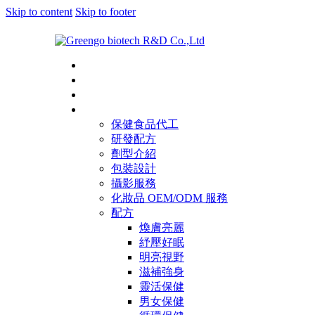
Skip to content
Skip to footer
首頁
關於綠麗
一站式服務
配方和代工
保健食品代工
研發配方
劑型介紹
包裝設計
攝影服務
化妝品 OEM/ODM 服務
配方
煥膚亮麗
紓壓好眠
明亮視野
滋補強身
靈活保健
男女保健