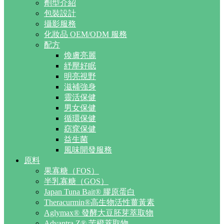
劑型介紹
包裝設計
攝影服務
化妝品 OEM/ODM 服務
配方
煥膚亮麗
紓壓好眠
明亮視野
滋補強身
靈活保健
男女保健
循環保健
窈窕保健
益生菌
風味開發服務
原料
果寡糖（FOS）
半乳寡糖（GOS）
Japan Tuna Bait® 膠原蛋白
Theracurmin®高生物活性薑黃素
Aglymax® 發酵大豆胚芽萃取物
Advantra Z® 苦橙萃取物