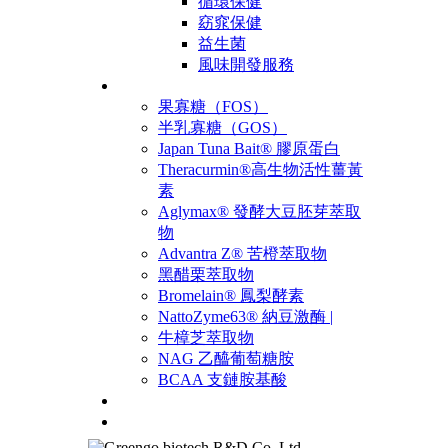
循環保健
窈窕保健
益生菌
風味開發服務
原料
果寡糖（FOS）
半乳寡糖（GOS）
Japan Tuna Bait® 膠原蛋白
Theracurmin®高生物活性薑黃
素
Aglymax® 發酵大豆胚芽萃取
物
Advantra Z® 苦橙萃取物
黑醋栗萃取物
Bromelain® 鳳梨酵素
NattoZyme63® 納豆激酶 |
牛樟芝萃取物
NAG 乙醯葡萄糖胺
BCAA 支鏈胺基酸
產品
聯絡我們