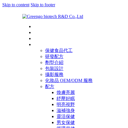
Skip to content
Skip to footer
首頁
關於綠麗
一站式服務
配方和代工
保健食品代工
研發配方
劑型介紹
包裝設計
攝影服務
化妝品 OEM/ODM 服務
配方
煥膚亮麗
紓壓好眠
明亮視野
滋補強身
靈活保健
男女保健