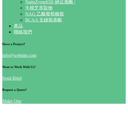
NattoZyme63® 納豆激酶 |
牛樟芝萃取物
NAG 乙醯葡萄糖胺
BCAA 支鏈胺基酸
產品
聯絡我們
Have a Project?
info@website.com
Want to Work With Us?
Send Brief
Request a Quote?
Make One