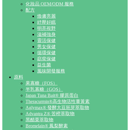
化妝品 OEM/ODM 服務
配方
煥膚亮麗
紓壓好眠
明亮視野
滋補強身
靈活保健
男女保健
循環保健
窈窕保健
益生菌
風味開發服務
原料
果寡糖（FOS）
半乳寡糖（GOS）
Japan Tuna Bait® 膠原蛋白
Theracurmin®高生物活性薑黃素
Aglymax® 發酵大豆胚芽萃取物
Advantra Z® 苦橙萃取物
黑醋栗萃取物
Bromelain® 鳳梨酵素