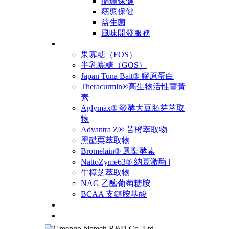
循環保健
窈窕保健
益生菌
風味開發服務
原料
果寡糖（FOS）
半乳寡糖（GOS）
Japan Tuna Bait® 膠原蛋白
Theracurmin®高生物活性薑黃
素
Aglymax® 發酵大豆胚芽萃取
物
Advantra Z® 苦橙萃取物
黑醋栗萃取物
Bromelain® 鳳梨酵素
NattoZyme63® 納豆激酶 |
牛樟芝萃取物
NAG 乙醯葡萄糖胺
BCAA 支鏈胺基酸
產品
聯絡我們