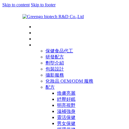
Skip to content
Skip to footer
首頁
關於綠麗
一站式服務
配方和代工
保健食品代工
研發配方
劑型介紹
包裝設計
攝影服務
化妝品 OEM/ODM 服務
配方
煥膚亮麗
紓壓好眠
明亮視野
滋補強身
靈活保健
男女保健