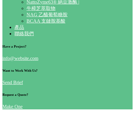
NattoZyme63® 納豆激酶 |
牛樟芝萃取物
NAG 乙醯葡萄糖胺
BCAA 支鏈胺基酸
產品
聯絡我們
Have a Project?
info@website.com
Want to Work With Us?
Send Brief
Request a Quote?
Make One