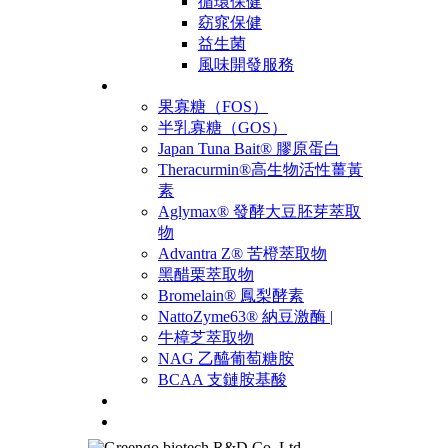
循環保健
窈窕保健
益生菌
風味開發服務
原料
果寡糖（FOS）
半乳寡糖（GOS）
Japan Tuna Bait® 膠原蛋白
Theracurmin®高生物活性薑黃
素
Aglymax® 發酵大豆胚芽萃取
物
Advantra Z® 苦橙萃取物
黑醋栗萃取物
Bromelain® 鳳梨酵素
NattoZyme63® 納豆激酶 |
牛樟芝萃取物
NAG 乙醯葡萄糖胺
BCAA 支鏈胺基酸
產品
聯絡我們