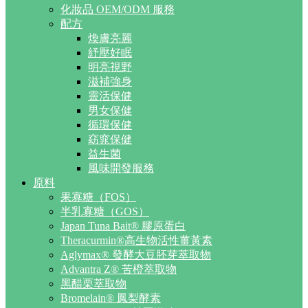
化妝品 OEM/ODM 服務
配方
煥膚亮麗
紓壓好眠
明亮視野
滋補強身
靈活保健
男女保健
循環保健
窈窕保健
益生菌
風味開發服務
原料
果寡糖（FOS）
半乳寡糖（GOS）
Japan Tuna Bait® 膠原蛋白
Theracurmin®高生物活性薑黃素
Aglymax® 發酵大豆胚芽萃取物
Advantra Z® 苦橙萃取物
黑醋栗萃取物
Bromelain® 鳳梨酵素